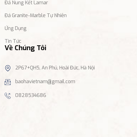
Đá Nung Kết Lamar
Đá Granite-Marble Tự Nhiên
Ứng Dụng
Tin Tức
Về Chúng Tôi
2P67+QH5, An Phú, Hoài Đức, Hà Nội
baohavietnam@gmail.com
0828534686