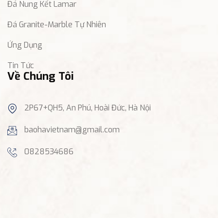
Đá Nung Kết Lamar
Đá Granite-Marble Tự Nhiên
Ứng Dụng
Tin Tức
Về Chúng Tôi
2P67+QH5, An Phú, Hoài Đức, Hà Nội
baohavietnam@gmail.com
0828534686