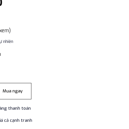
O
 xem)
ự nhiên
m
Mua ngay
àng thanh toán
iá cả cạnh tranh