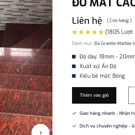
ĐỎ MẮT CÁ
Liên hệ
( Còn hàng )
(1805 Lượt
Danh mục:
Đá Granite-Marble t
Độ dày: 18mm - 20m
Xuất xứ: Ấn Độ
Kiểu bề mặt: Bóng
Thêm vào giỏ
Giao hàng nhanh - Nhận h
Dịch vụ chuyên nghiệp - G