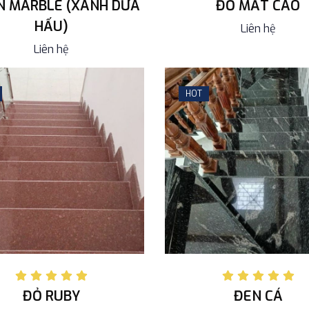
N MARBLE (XANH DƯA
ĐỎ MẮT CÁO
HẤU)
Liên hệ
Liên hệ
HOT
ĐỎ RUBY
ĐEN CÁ