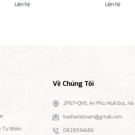
Liên hệ
Liên hệ
Về Chúng Tôi
2P67+QH5, An Phú, Hoài Đức, Hà 
ar
baohavietnam@gmail.com
e Tự Nhiên
0828534686